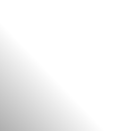
NL
EN
ES
PT