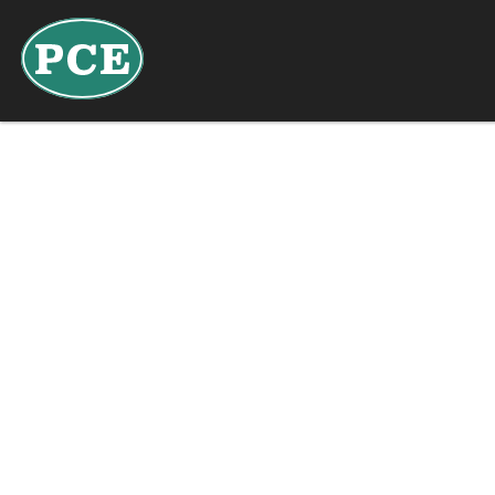
FR
DE
BE